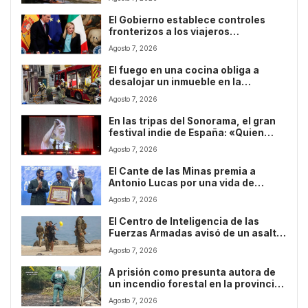
El Gobierno establece controles
fronterizos a los viajeros
procedentes de Italia tras la
Agosto 7, 2026
negativa de Meloni a retirar los
suyos
El fuego en una cocina obliga a
desalojar un inmueble en la
toledana plaza de la Magdalena
Agosto 7, 2026
En las tripas del Sonorama, el gran
festival indie de España: «Quien
entra en nuestra familia ya nunca
Agosto 7, 2026
sale»
El Cante de las Minas premia a
Antonio Lucas por una vida de
amistad y flamenco
Agosto 7, 2026
El Centro de Inteligencia de las
Fuerzas Armadas avisó de un asalto
masivo tres días antes del de Ceuta
Agosto 7, 2026
A prisión como presunta autora de
un incendio forestal en la provincia
de León
Agosto 7, 2026