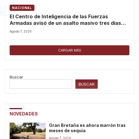
NACIONAL
El Centro de Inteligencia de las Fuerzas
Armadas avisó de un asalto masivo tres días
antes del de Ceuta
Agosto 7, 2026
CARGAR MÁS
Buscar
BUSCAR
NOVEDADES
Gran Bretaña es ahora marrón tras
meses de sequía
Agosto 7, 2026