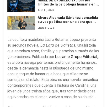
MIKEL DE CROMLEC explora los
límites de la psicología humana en
su nueva novela ‘Cola de Dragón. La
Julio 13, 2026
voz de Akadosh’
Álvaro Alconada Sánchez consolida
su voz poética con una obra que
dialoga con el lector
Enero 8, 2026
La escritora madrileña Laura Retamar López presenta
su segunda novela,
La Lata de Galletas
, una historia
que entrelaza amor, familia y superación a través de las
generaciones. Publicada por
Letrame Grupo Editorial
,
esta obra navega por temas profundamente humanos,
desde la demencia hasta la búsqueda de uno mismo
con un toque de humor que hace que el lector se
sumerja en el relato. Esta obra es una novela romántica
contemporánea que cuenta la historia de Carolina, una
joven de unos treinta años que, tras tomar decisiones
equivocadas en el amor, vuelve a casa de su abuela.