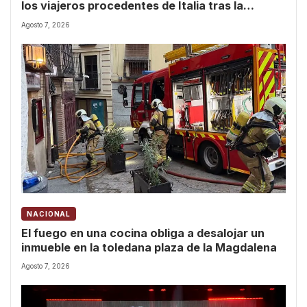
los viajeros procedentes de Italia tras la
negativa de Meloni a retirar los suyos
Agosto 7, 2026
NACIONAL
El fuego en una cocina obliga a desalojar un
inmueble en la toledana plaza de la Magdalena
Agosto 7, 2026