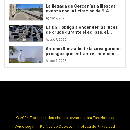
La llegada de Cercanías a Illescas
avanza con la licitación de 9,4
kilómetros de doble vía
Agosto 7, 2026
La DGT obliga a encender las luces
de cruce durante el eclipse: el
motivo por el que tu coche no lo
Agosto 7, 2026
hará solo
Antonio Sanz admite la «inseguridad
y riesgo» que entraña el incendio de
Niebla
Agosto 7, 2026
© 2024 Todos los derechos reservados para FaroNoticias
Aviso Legal
Política de Cookies
Política de Privacidad