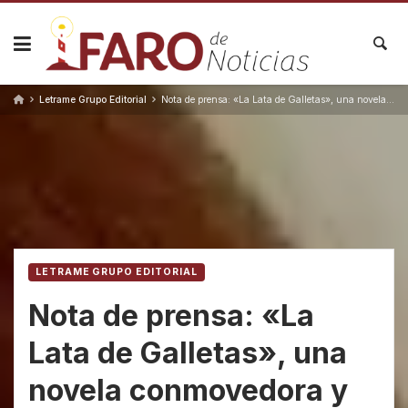
Skip
to
content
Letrame Grupo Editorial
Nota de prensa: «La Lata de Galletas», una novela conmovedora y cercana, de la autora Laura Retamar López
LETRAME GRUPO EDITORIAL
Nota de prensa: «La
Lata de Galletas», una
novela conmovedora y