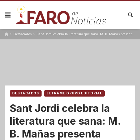
Skip
to
content
Destacados
Sant Jordi celebra la literatura que sana: M. B. Mañas presenta “Sentimientos con S de Mañas”, una obra nacida desde el alma
DESTACADOS
LETRAME GRUPO EDITORIAL
Sant Jordi celebra la
literatura que sana: M.
B. Mañas presenta