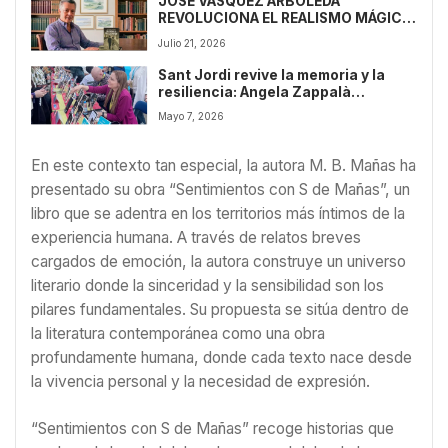
JOSÉ VÁSQUEZ ARBOLEDA
REVOLUCIONA EL REALISMO MÁGICO
Y LOS SECRETOS FAMILIARES EN SU
Julio 21, 2026
NOVELA ‘LA PROMESA DEL
ESCORPIÓN’
Sant Jordi revive la memoria y la
resiliencia: Angela Zappalà
presenta “A la Vuelta de la Vida”
Mayo 7, 2026
En este contexto tan especial, la autora M. B. Mañas ha
presentado su obra “Sentimientos con S de Mañas”, un
libro que se adentra en los territorios más íntimos de la
experiencia humana. A través de relatos breves
cargados de emoción, la autora construye un universo
literario donde la sinceridad y la sensibilidad son los
pilares fundamentales. Su propuesta se sitúa dentro de
la literatura contemporánea como una obra
profundamente humana, donde cada texto nace desde
la vivencia personal y la necesidad de expresión.
“Sentimientos con S de Mañas” recoge historias que