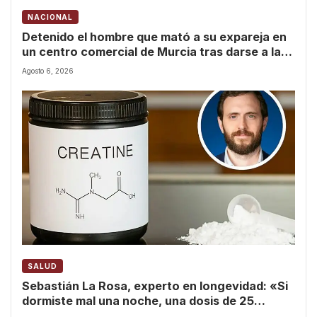
NACIONAL
Detenido el hombre que mató a su expareja en
un centro comercial de Murcia tras darse a la
fuga durante horas
Agosto 6, 2026
SALUD
Sebastián La Rosa, experto en longevidad: «Si
dormiste mal una noche, una dosis de 25
gramos de creatina mejora el funcionamiento