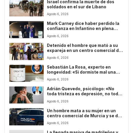
Israel confirma la muerte de dos
soldados en el sur de Líbano
Agosto 6, 2026
Mark Carney dice haber perdido la
confianza en Infantino en plena
crisis de la FIFA
Agosto 6, 2026
Detenido el hombre que mató a su
expareja en un centro comercial de
Murcia tras darse a la fuga durante
Agosto 6, 2026
horas
Sebastián La Rosa, experto en
longevidad: «Si dormiste mal una
noche, una dosis de 25 gramos de
Agosto 6, 2026
creatina mejora el funcionamiento
del cerebro durante 9 horas»
Adrián Quevedo, psicólogo: «No
toda tristeza es depresión, no toda
preocupación es ansiedad y no toda
Agosto 6, 2026
persona que se comporta mal es
narcisista»
Un hombre mata a su mujer en un
centro comercial de Murcia y se da
a la fuga
Agosto 6, 2026
La llegada masiva de madrileños y